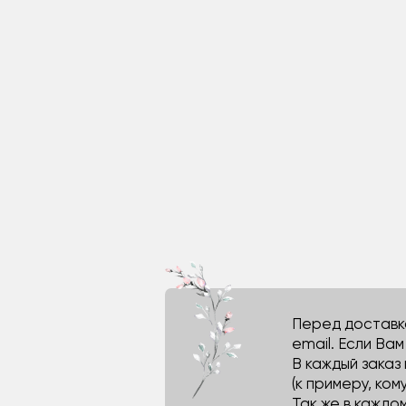
Перед доставко
email. Если Ва
В каждый заказ
(к примеру, кому
Так же в каждо