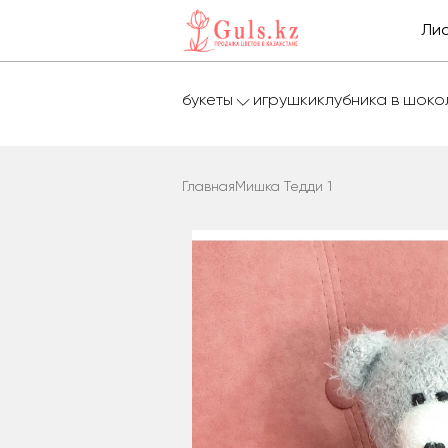
Лис
букеты
игрушки
клубника в шок
Главная
Мишка Тедди 1