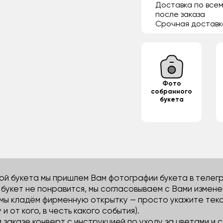
Доставка по всем
после заказа
Срочная доставк
Фото
собранного
букета
й букета мы пришлем Вам фотографии букета в телегра
м букет не понравится, мы согласовываем с Вами измене
 мы кладём фирменную открытку — просто укажите тек
 и от кого, в честь какого события).
м заказе конверт с инструкцией по уходу за цветами и