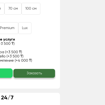
м
70 см
100 см
Premium
Lux
е услуги
3 500 ₸)
а (+3 500 ₸)
llo (+3 500 ₸)
ление (+4 000 ₸)
о
Заказать
 24/7