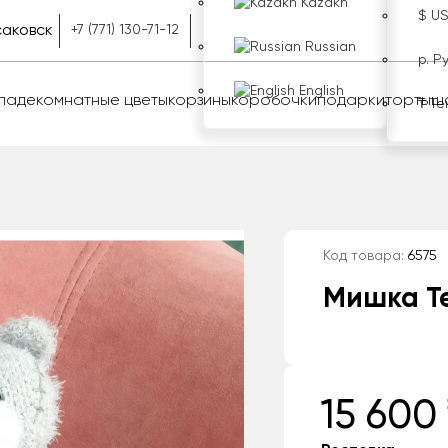
Kazakh
$ U
аковск
+7 (771) 130-71-12
Russian
р. Р
English
оладе
комнатные цветы
корзины
коробочки
подарки
торты
ш
₸ Те
Код товара:
6575
Мишка Те
15 600