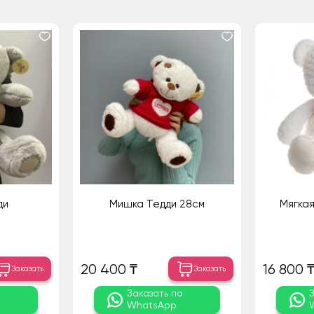
ди
Мишка Тедди 28см
Мягкая
20 400 ₸
16 800 
Заказать
Заказать
о
Заказать по
WhatsApp