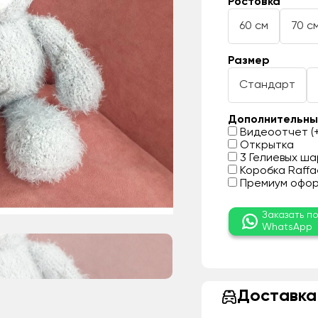
Ростовка
60 см
70 с
Размер
Стандарт
Дополнительны
Видеоотчет (+
Открытка
3 Гелиевых шар
Коробка Raffae
Премиум оформ
Заказать п
WhatsApp
Доставка