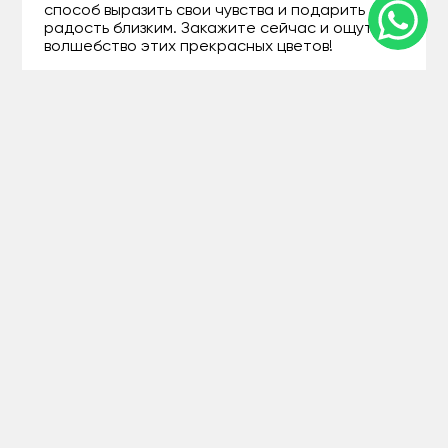
способ выразить свои чувства и подарить
радость близким. Закажите сейчас и ощутите
волшебство этих прекрасных цветов!
+77071207994
Guls - Доставка цветов в Лисаковске