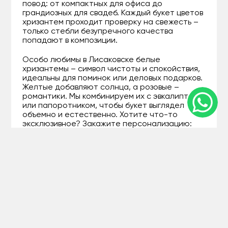
повод: от компактных для офиса до
грандиозных для свадеб. Каждый букет цветов
хризантем проходит проверку на свежесть –
только стебли безупречного качества
попадают в композиции.
Особо любимы в Лисаковске белые
хризантемы – символ чистоты и спокойствия,
идеальны для поминок или деловых подарков.
Желтые добавляют солнца, а розовые –
романтики. Мы комбинируем их с эвкалиптом
или папоротником, чтобы букет выглядел
объемно и естественно. Хотите что-то
эксклюзивное? Закажите персонализацию:
цвет по фото или тематический дизайн.
Для тех, кто ценит детали, вот топ-3
популярных букета с хризантемами из нашего
каталога:
"Осенний шарм" – 51 стебель желтых
хризантем, цена около 8 000 тенге, для
теплых встреч.
"Белая нежность" – минималистичный
микс белых и кремовых, от 5 500 тенге,