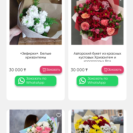
«Зефирки». Белые
Авторский букет из красных
хризантемы
кустовых Хризантем и
коралловых Роз
Заказать
Заказать
30 000 ₸
30 000 ₸
Заказать по
Заказать по
WhatsApp
WhatsApp