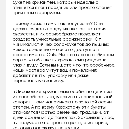
букет из хризантем, который идеально
впишется в ваш праздник или просто станет
приятным сюрпризом.
Почему хризантемы так популярны? Они
держатся дольше других цветов, не теряя
свежести, и их разнообразие позволяет
создавать уникальные аранжировки. От
минималистичных соло-букетов до пышных
миксов с зеленью – все это доступно в
ассортименте Guls. Мы тщательно отбираем
сорта, чтобы цветы хризантема радовали
глаз и душу. Если вы ищете что-то особенное,
наши мастера учтут ваши пожелания:
добавят ленты, упаковку или даже
персональную записку.
в Лисаковске хризантемы особенно ценят за
их способность подчеркивать национальный
колорит – они напоминают о золотой осени
степей. А по всему Казахстану эти букеты
становятся частью семейных традиций, от
дней рождения до помолвок. Заказывая у нас,
вы получаете не просто цветы, а историю,
которую расскажут лепестки.