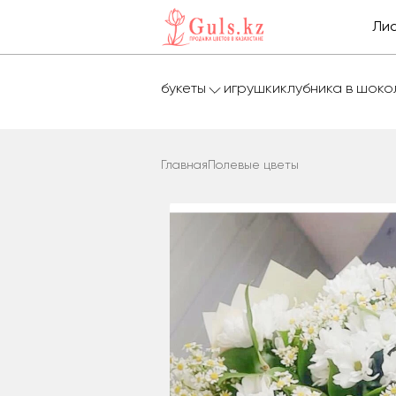
Лис
букеты
игрушки
клубника в шок
Главная
Полевые цветы