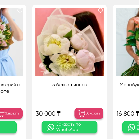
ромерий с
5 белых пионов
Монобук
афте
30 000 ₸
16 800 
Заказать
Заказать
о
Заказать по
WhatsApp