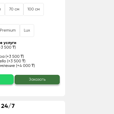
м
70 см
100 см
Premium
Lux
е услуги
3 500 ₸)
а (+3 500 ₸)
llo (+3 500 ₸)
ление (+4 000 ₸)
о
Заказать
 24/7