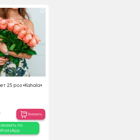
ет 25 роз «Kahala»
₸
Заказать
Заказать по
WhatsApp