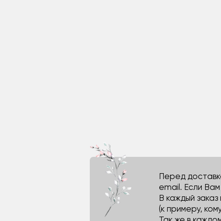
Перед доставко
email. Если Ва
В каждый заказ
(к примеру, кому
Так же в каждо