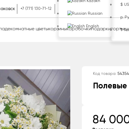
Kazakh
$ U
аковск
+7 (771) 130-71-12
Russian
р. Р
English
оладе
комнатные цветы
корзины
коробочки
подарки
торты
ш
₸ Те
Код товара:
54354
Полевые
84 000