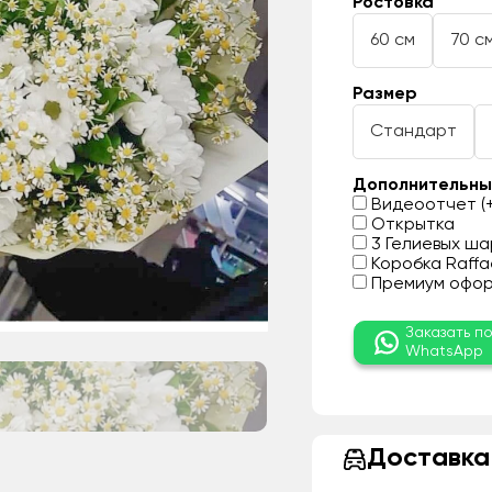
Ростовка
60 см
70 с
Размер
Стандарт
Дополнительны
Видеоотчет (+
Открытка
3 Гелиевых шар
Коробка Raffae
Премиум оформ
Заказать п
WhatsApp
Доставка