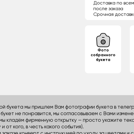
Доставка по всем
после заказа
Срочная доставк
Фото
собранного
букета
й букета мы пришлем Вам фотографии букета в телегра
м букет не понравится, мы согласовываем с Вами измене
 мы кладём фирменную открытку — просто укажите тек
 и от кого, в честь какого события).
м заказе конверт с инструкцией по уходу за цветами и