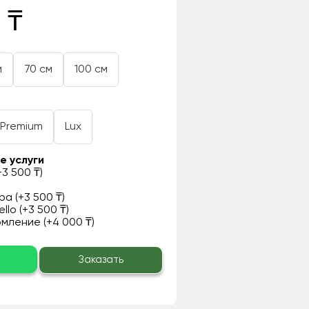
 ₸
м
70 см
100 см
Premium
Lux
е услуги
3 500 ₸)
а (+3 500 ₸)
llo (+3 500 ₸)
ление (+4 000 ₸)
о
Заказать