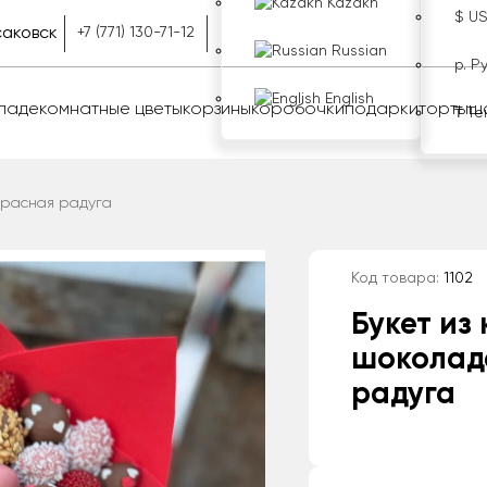
Kazakh
$ U
аковск
+7 (771) 130-71-12
Russian
р. Р
English
оладе
комнатные цветы
корзины
коробочки
подарки
торты
ш
₸ Те
 Красная радуга
Код товара:
1102
Букет из
шоколад
радуга