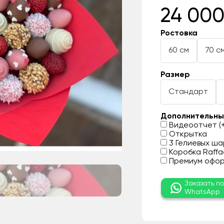
24 000
Ростовка
60 см
70 с
Размер
Стандарт
Дополнительны
Видеоотчет (+
Открытка
3 Гелиевых шар
Коробка Raffae
Премиум оформ
Заказать п
WhatsApp