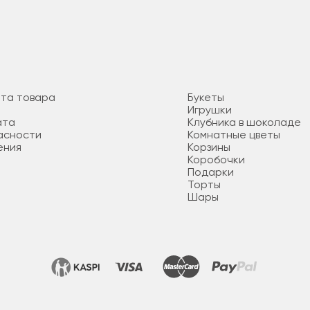
ата товара
Букеты
Игрушки
ата
Клубника в шоколаде
асности
Комнатные цветы
ения
Корзины
Коробочки
Подарки
Торты
Шары