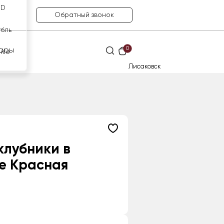
SD
Обратный звонок
убль
0
ары
нге
Лисаковск
 клубники в
е Красная