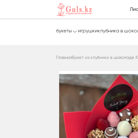
Лис
букеты
игрушки
клубника в шок
Главная
Букет из клубники в шоколаде