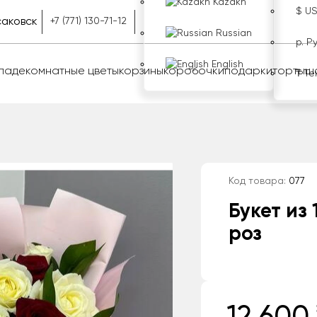
Kazakh
$ U
аковск
+7 (771) 130-71-12
Russian
р. Р
English
оладе
комнатные цветы
корзины
коробочки
подарки
торты
ш
₸ Те
Код товара:
077
Букет из
роз