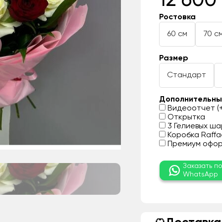
12 600
Ростовка
60 см
70 с
Размер
Стандарт
Дополнительны
Видеоотчет (+
Открытка
3 Гелиевых шар
Коробка Raffae
Премиум оформ
Заказать п
WhatsApp