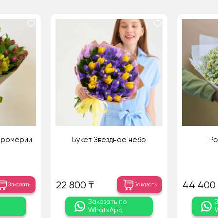
тромерии
Букет Звездное небо
Ро
22 800 ₸
44 400
Заказать
Заказать
о
Заказать по
WhatsApp