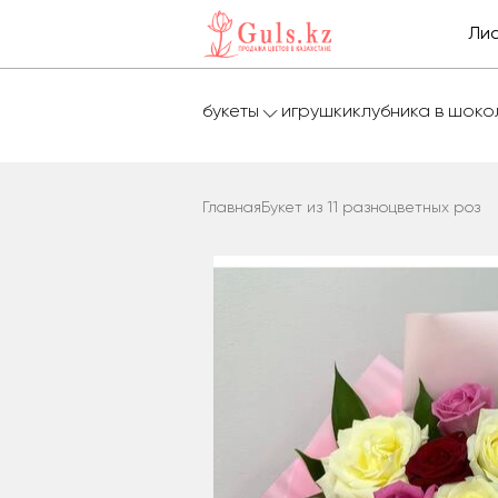
Лис
букеты
игрушки
клубника в шок
Главная
Букет из 11 разноцветных роз