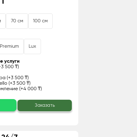
 ₸
м
70 см
100 см
Premium
Lux
е услуги
3 500 ₸)
а (+3 500 ₸)
llo (+3 500 ₸)
ление (+4 000 ₸)
о
Заказать