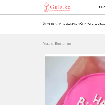
Лис
букеты
игрушки
клубника в шок
Главная
Бенто торт