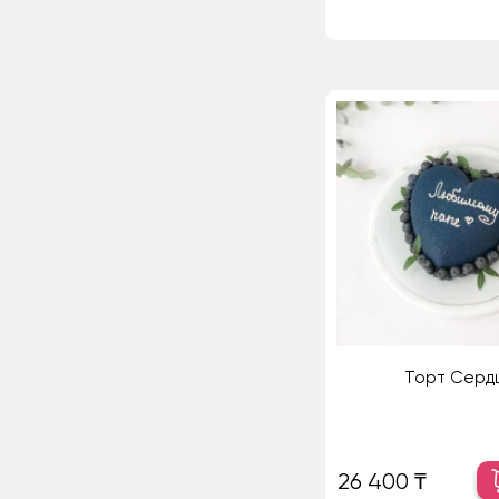
Торт Серд
26 400 ₸