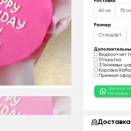
Ростовка
60 см
70 с
Размер
Стандарт
Дополнительны
Видеоотчет (+
Открытка
3 Гелиевых шар
Коробка Raffae
Премиум оформ
Заказать п
WhatsApp
Доставка