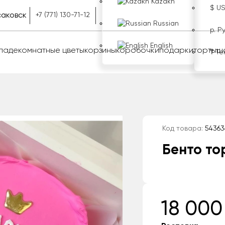
Kazakh
$ U
аковск
+7 (771) 130-71-12
Russian
р. Р
English
оладе
комнатные цветы
корзины
коробочки
подарки
торты
ш
₸ Те
Код товара:
54363
Бенто то
18 000