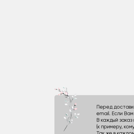
Перед доставко
email. Если Ва
В каждый заказ
(к примеру, кому
Так же в каждо