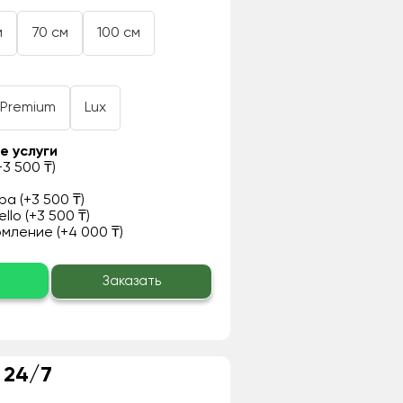
м
70 см
100 см
Premium
Lux
е услуги
3 500 ₸)
а (+3 500 ₸)
llo (+3 500 ₸)
ление (+4 000 ₸)
о
Заказать
 24/7