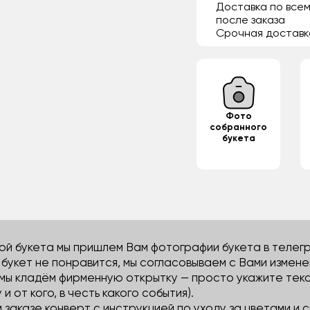
Доставка по всем
после заказа
Срочная доставк
Фото
собранного
букета
й букета мы пришлем Вам фотографии букета в телегра
м букет не понравится, мы согласовываем с Вами измене
 мы кладём фирменную открытку — просто укажите тек
 и от кого, в честь какого события).
м заказе конверт с инструкцией по уходу за цветами и